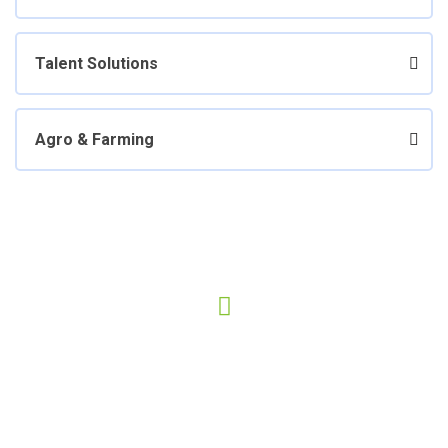
Talent Solutions
Agro & Farming
Have any Questions? Call us
Today!